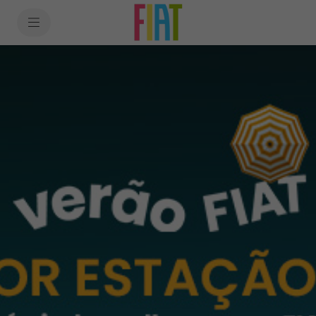
SkiptoContentText
SkiptoNavigationText