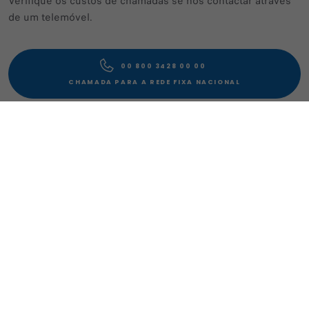
Verifique os custos de chamadas se nos contactar através
de um telemóvel.
00 800 3428 00 00​
CHAMADA PARA A REDE FIXA NACIONAL
CONTACTE-NOS
Configurador
Encontre um concessionário
Contacto atendimento ao cliente