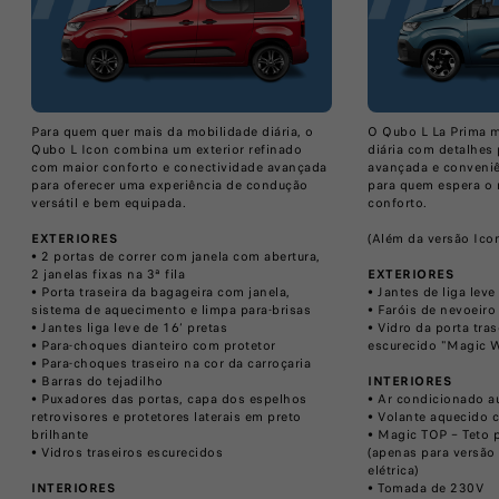
Para quem quer mais da mobilidade diária, o
O Qubo L La Prima m
Qubo L Icon combina um exterior refinado
diária com detalhes
com maior conforto e conectividade avançada
avançada e conveniê
para oferecer uma experiência de condução
para quem espera o m
versátil e bem equipada.​
conforto.​
EXTERIORES
(Além da versão Icon
• 2 portas de correr com janela com abertura,
2 janelas fixas na 3ª fila
EXTERIORES
• Porta traseira da bagageira com janela,
• Jantes de liga leve 
sistema de aquecimento e limpa para-brisas
• Faróis de nevoeiro
• Jantes liga leve de 16‘ pretas
• Vidro da porta tra
• Para-choques dianteiro com protetor​
escurecido "Magic
• Para-choques traseiro na cor da carroçaria
​• Barras do tejadilho​
INTERIORES
• Puxadores das portas, capa dos espelhos
• Ar condicionado a
retrovisores e protetores laterais em preto
• Volante aquecido 
brilhante
• Magic TOP – Teto 
• Vidros traseiros escurecidos
(apenas para versão
elétrica)​
INTERIORES
• Tomada de 230V​