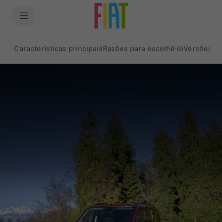
SkiptoContentText
SkiptoNavigationText
Características principais
Razões para escolhê-lo
Versões