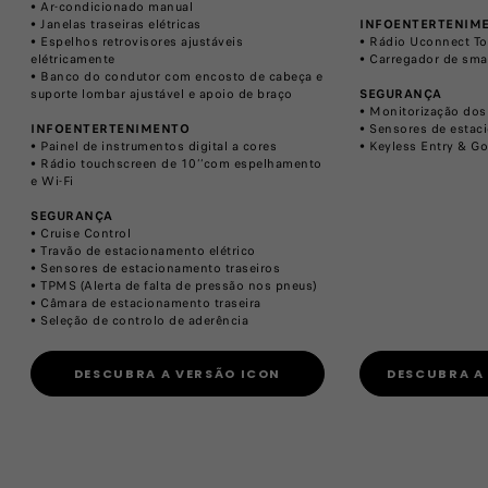
• Ar-condicionado manual
​• Janelas traseiras elétricas
INFOENTERTENIM
​• Espelhos retrovisores ajustáveis
• Rádio Uconnect T
elétricamente
• Carregador de sma
• Banco do condutor com encosto de cabeça e
suporte lombar ajustável e apoio de braço ​
SEGURANÇA
• Monitorização dos
INFOENTERTENIMENTO
​• Sensores de estac
• Painel de instrumentos digital a cores
• Keyless Entry & Go
• Rádio touchscreen de 10’’com espelhamento
e Wi-Fi​
SEGURANÇA
• Cruise Control
• Travão de estacionamento elétrico
• Sensores de estacionamento traseiros
• TPMS (Alerta de falta de pressão nos pneus)
​• Câmara de estacionamento traseira
​• Seleção de controlo de aderência
DESCUBRA A VERSÃO ICON
DESCUBRA A