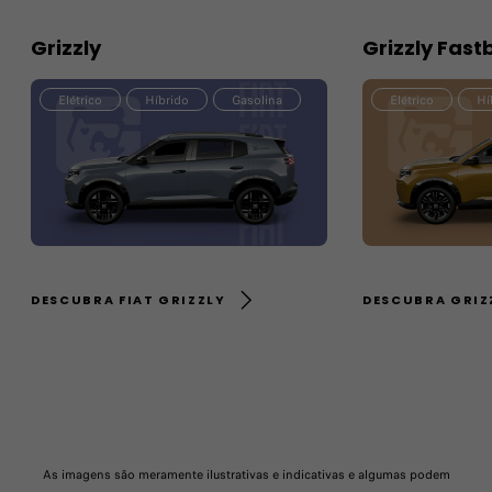
Grizzly
Grizzly Fast
Elétrico
Híbrido
Gasolina
Elétrico
Hí
DESCUBRA FIAT GRIZZLY
DESCUBRA GRIZ
As imagens são meramente ilustrativas e indicativas e algumas podem