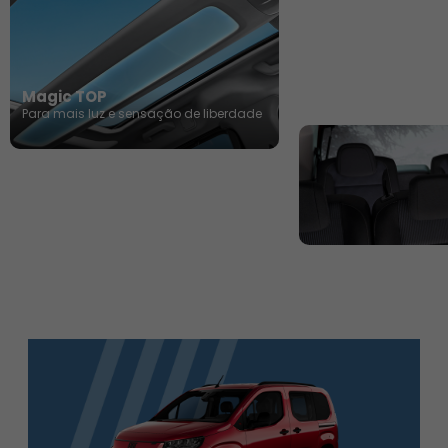
Magic TOP​
Para mais luz e sensação de liberdade
Bancos Modular
Espaço que se adapt
necessidades​