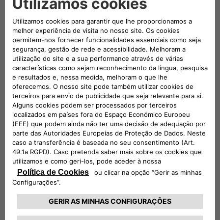
quatro dias úteis ou não úteis.
DESPESAS DE TRANSFERÊNCIA
Todas as despesas de transporte (táxis e outros
meios) decorrentes da indisponibilidade do veículo
comercial serão reembolsadas*.
REGRESSO A CASA OU CONTINUAÇÃO DE VIAGEM
Se o seu veículo comercial avariar durante uma
viagem, o custo do regresso a casa ou continuação
da viagem (comboio ou avião) será reembolsado.