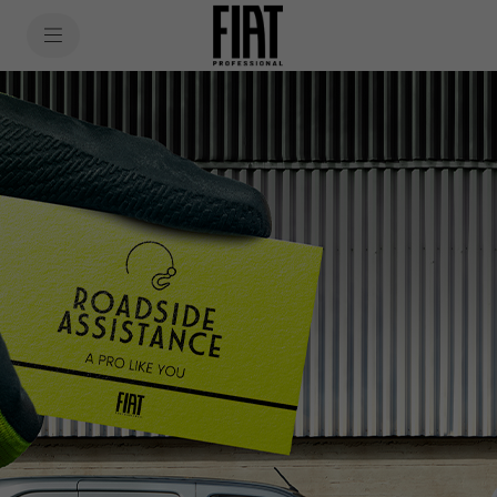
SkiptoContentText
SkiptoNavigationText