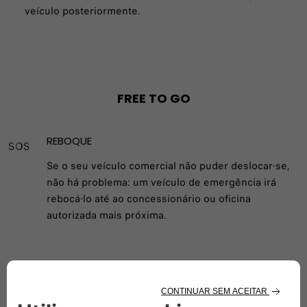
veículo posteriormente.
FREE TO GO
REBOQUE
Se o seu veículo comercial não puder deslocar-se,
não há problema: um veículo de emergência irá
rebocá-lo até ao concessionário ou oficina
autorizada mais próxima.
VIATURA DE CORTESIA
Se o seu veículo comercial estiver indisponível,
forneceremos uma viatura de cortesia por até