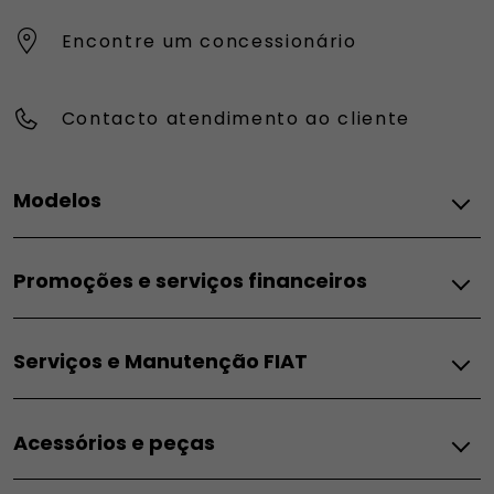
Encontre um concessionário
Contacto atendimento ao cliente
Modelos
FIAT
Promoções e serviços financeiros
Topolino
Pandina
Promoções e Serviços Financeiros
Grande Panda Elétrico
Serviços e Manutenção FIAT
Campanhas para particulares
Grande Panda Híbrido
Campanhas para empresas
Grande Panda Gasolina
Serviços
Campanha ACP
600e
Acessórios e peças
Serviços exclusivos FIAT
Soluções financeiras
600 Hybrid
Serviços exclusivos FIAT PRO
Leasing
600 Gasolina
Acessórios
FIAT FlexCare