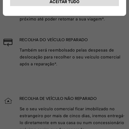
ALOJAMENTO EM HOTEL
Além disso, disponibilizamos alojamento num hotel
próximo até poder retomar a sua viagem*.
RECOLHA DO VEÍCULO REPARADO
Também será reembolsado pelas despesas de
deslocação para recolher o seu veículo comercial
após a reparação*.
RECOLHA DE VEÍCULO NÃO REPARADO
Se o seu veículo comercial ficar imobilizado no
estrangeiro por mais de cinco dias, iremos entregá-
lo diretamente em sua casa ou num concessionário