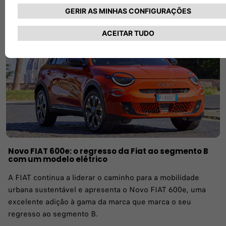
LEIA O ARTIGO
Novo FIAT 600e: o regresso da Fiat ao segmento B
com um modelo elétrico
A FIAT continua a liderar o caminho para a mobilidade
urbana sustentável e apresenta o Novo FIAT 600e, uma
excelente adição à gama da marca que marca o seu
regresso ao segmento B.