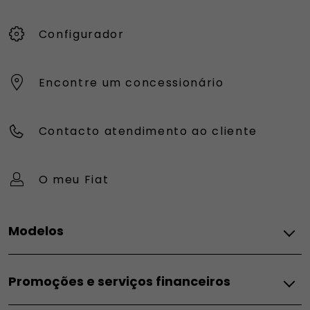
Configurador
Encontre um concessionário
Contacto atendimento ao cliente
O meu Fiat
Modelos
FIAT
Promoções e serviços financeiros
Topolino
Pandina