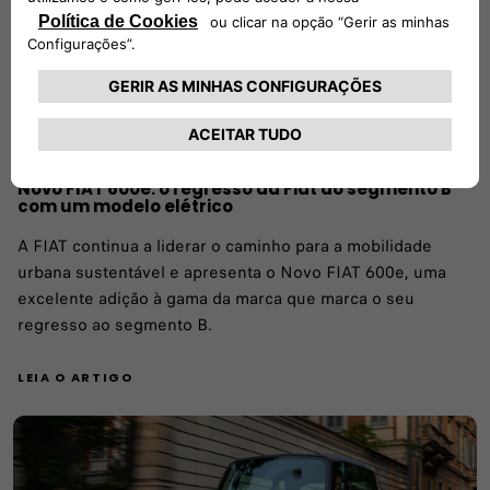
Novo FIAT 600e: o regresso da Fiat ao segmento B
com um modelo elétrico
A FIAT continua a liderar o caminho para a mobilidade
urbana sustentável e apresenta o Novo FIAT 600e, uma
excelente adição à gama da marca que marca o seu
regresso ao segmento B.
LEIA O ARTIGO