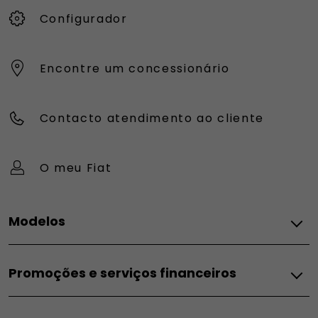
Configurador
Encontre um concessionário
Contacto atendimento ao cliente
O meu Fiat
Modelos
FIAT
Promoções e serviços financeiros
Topolino
Pandina
Promoções e Serviços Financeiros
Grande Panda Elétrico