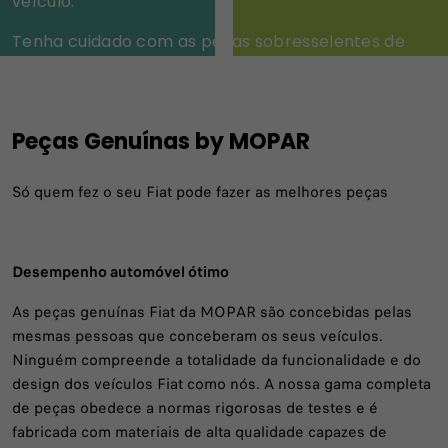
veículo.
Tenha cuidado com as peças sobresselentes de
contrafação,
que são frequentemente de baixa qualidade e
podem
Peças Genuínas by MOPAR
causar danos ao seu veículo - e a si próprio.
Só quem fez o seu Fiat pode fazer as melhores peças
DESCUBRA MAIS
Desempenho automóvel ótimo
As peças genuínas Fiat da MOPAR são concebidas pelas
mesmas pessoas que conceberam os seus veículos.
Ninguém compreende a totalidade da funcionalidade e do
design dos veículos Fiat como nós. A nossa gama completa
de peças obedece a normas rigorosas de testes e é
fabricada com materiais de alta qualidade capazes de