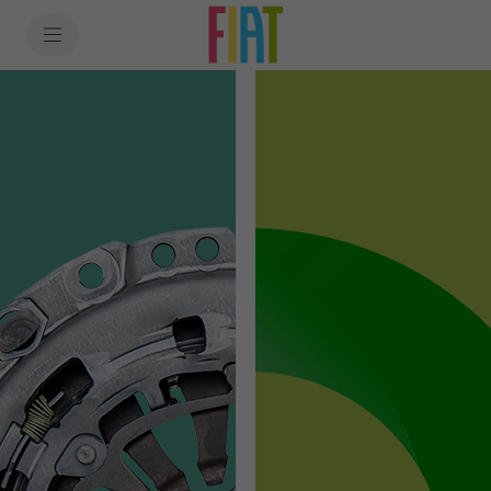
SkiptoContentText
SkiptoNavigationText