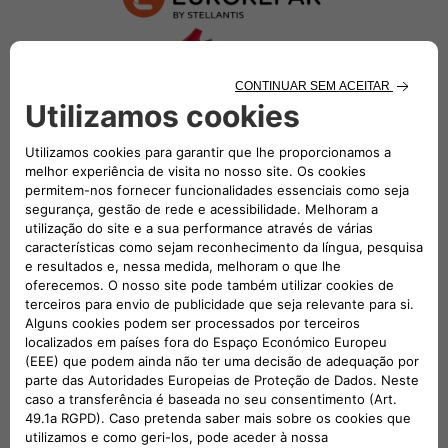
Peças aprovadas pela Fiat para
veículos com mais de 3 anos
Se o seu veículo está a envelhecer, encontre o melhor
equilíbrio entre preço e desempenho quando se trata de
manutenção. Os nossos especialistas Fiat recomendam
os nossos pacotes de serviços com tudo incluído e a
gama de peças Fiat Eurorepar Approved, especialmente
adaptada aos veículos mais antigos. Reduza os seus
custos sem comprometer a qualidade.