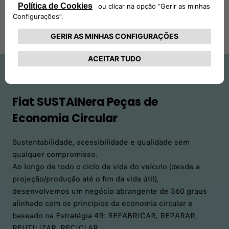
CONTACTE A SUA OFICINA
Fiat SUSTAINera Peças de
Economia Circular
Sustentabilidade, acessibilidade e qualidade sem
qualquer compromisso.
Ao longo de todo o ciclo de vida do veículo (desde a
projeção/produção até o fim da vida útil),
desenvolvemos um negócio abrangente de 360 graus
alinhado com os princípios da economia circular e
baseado na Estratégia 4R: REFABRICAR, REPARAR,
REUTILIZAR, RECICLAR.