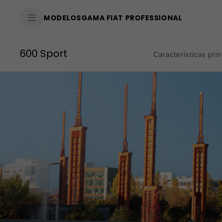
SkiptoContentText
MODELOS
GAMA FIAT PROFESSIONAL
SkiptoNavigationText
600 Sport
Características prin