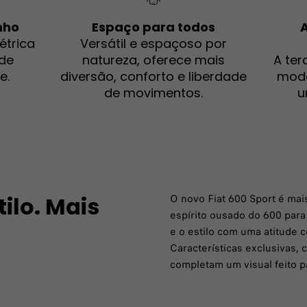
nho
Espaço para todos
A
étrica
Versátil e espaçoso por
 de
natureza, oferece mais
A ter
e.
diversão, conforto e liberdade
mode
de movimentos.
u
O novo Fiat 600 Sport é mai
ilo. Mais
espírito ousado do 600 par
e o estilo com uma atitude 
Características exclusivas, 
completam um visual feito p