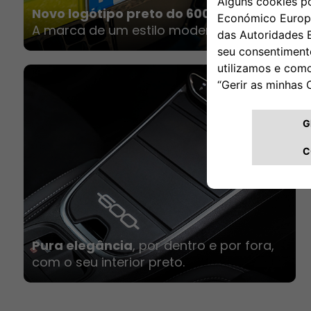
Novo logótipo preto do 600
A marca de um estilo moderno.
Pura elegância
, por dentro e por fora,
com o seu interior preto.