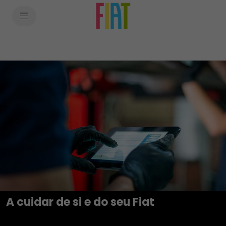
SkiptoContentText
Overview
SkiptoNavigationText
A cuidar de si e do seu Fiat