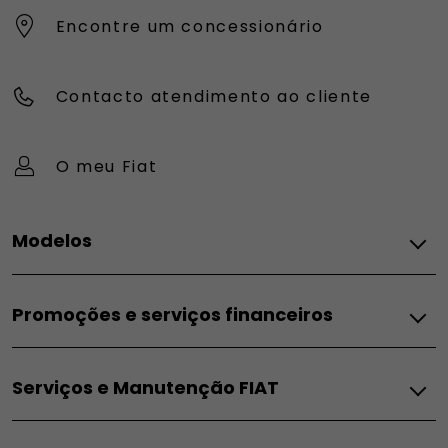
Encontre um concessionário
Contacto atendimento ao cliente
O meu Fiat
Modelos
FIAT
Promoções e serviços financeiros
Topolino
Pandina
Promoções e Serviços Financeiros
Grande Panda Elétrico
Serviços e Manutenção FIAT
Campanhas para particulares
Grande Panda Híbrido
Campanhas para empresas
Grande Panda Gasolina
Serviços
Campanha ACP
600e