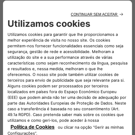
diagnóstico do veículo com as diretrizes do
fabricante. Para mais informações, consulte os
Termos e Condições
na íntegra.
FAQs
O QUE OS OUTROS CLIENTES PERGUNTAM
1. Anunciaram uma campanha técnica de
produtos por motivos de segurança. Qual é o
problema?
2. Onde posso encontrar o VIN (Número de
Identificação do Veículo)?