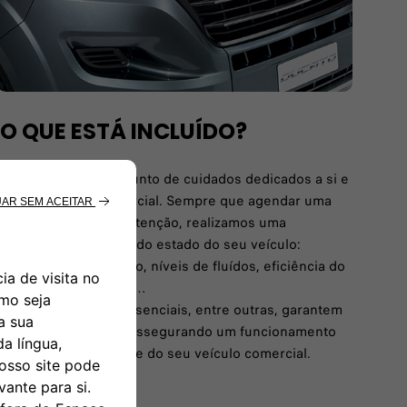
O QUE ESTÁ INCLUÍDO?
Desfrute de um conjunto de cuidados dedicados a si e
ao seu veículo comercial. Sempre que agendar uma
intervenção de manutenção, realizamos uma
verificação completa do estado do seu veículo:
diagnóstico eletrónico, níveis de fluídos, eficiência do
sistema de travagem…
Estas verificações essenciais, entre outras, garantem
a sua tranquilidade, assegurando um funcionamento
mais suave e eficiente do seu veículo comercial.