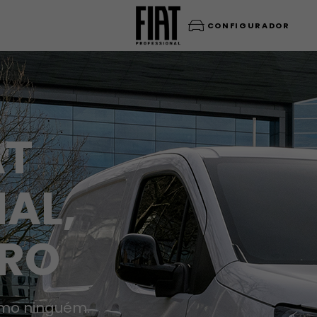
CONFIGURADOR
AT
AL,
RO
omo ninguém.