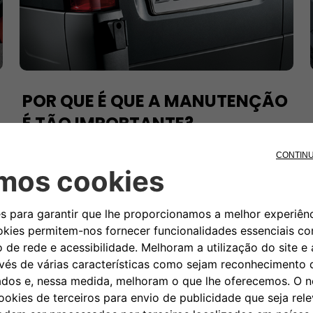
POR QUE É QUE A MANUTENÇÃO
É TÃO IMPORTANTE?
A manutenção é essencial para manter o seu FIAT
Professional em excelentes condições de
funcionamento, garantindo uma condução sem
preocupações. Também ajuda a prevenir problemas
futuros e a preservar todas as vantagens do veículo,
como a eficiência de combustível e o excelente
desempenho em estrada.
Descubra o melhor plano de manutenção para o seu
veículo comercial ao registar-se ou iniciar sessão no
myFIAT Professional.