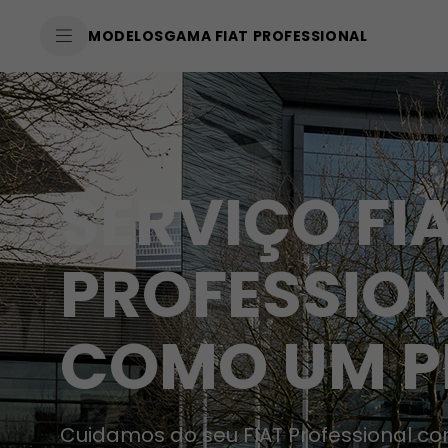
SkiptoContentText
MODELOS
GAMA FIAT PROFESSIONAL
SkiptoNavigationText
SERVIÇO FI
PROFESSION
COMO UM P
Cuidamos do seu FIAT Professional c