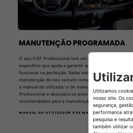
MANUTENÇÃO PROGRAMADA
O seu FIAT Professional tem um plano de manutenção
específico que ajuda a garantir que tudo continua a
funcionar na perfeição. Saiba mais sobre a
manutenção do seu veículo comercial ao descarregar
o manual do utilizador e de manutenção no myFIAT
Professional e descubra os próximos passos
recomendados para a manutenção!
MANUAL DO UTILIZADOR E DE MANUTENÇÃO