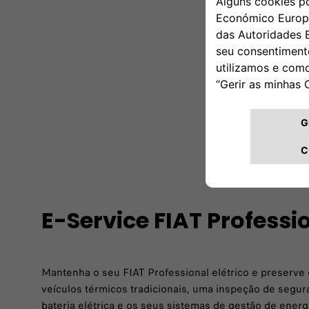
E-Service FIAT Professi
Mantenha o seu FIAT Professional elétrico e preserve 
veículos térmicos tradicionais, uma inspeção de segur
bateria elétrica e os seus sistemas de gestão de energ