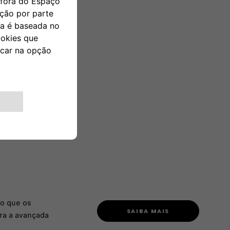
do que os
SAIBA MAIS
ara a avançada