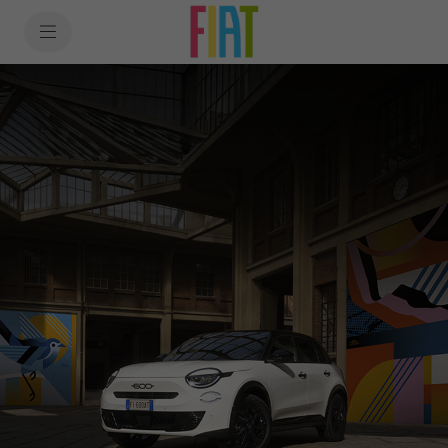
SkiptoContentText
SkiptoNavigationText