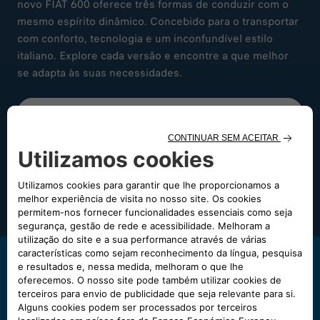
novo FIAT 600 oferece três formas de conduzir com o
mesmo espírito dinâmico. Concebido para o transportar
com conforto, tecnologia e um inconfundível estilo
italiano. Explore cada versão e encontre a que melhor
se adapta às suas necessidades.
DESCUBRA O 600e
DESCUBRA O 600 HÍBRIDO
DESCUBRA O 600 GASOLINA
Precisa de ajuda?
Ligue-nos 00 800 3428 00 00