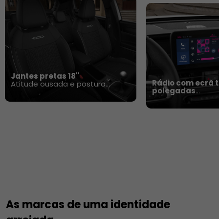
Jantes pretas 18''
Rádio com ecrã tá
Atitude ousada e postura
polegadas​
marcante.
Intuitivo, conecta
envolvente.​
As marcas de uma identidade