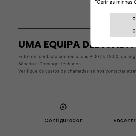
UMA EQUIPA DEDICADA
Entre em contacto connosco das 9:00 às 18:00, de segun
Sábado e Domingo: fechados.
Verifique os custos de chamadas se nos contactar atr
Configurador
Encontr