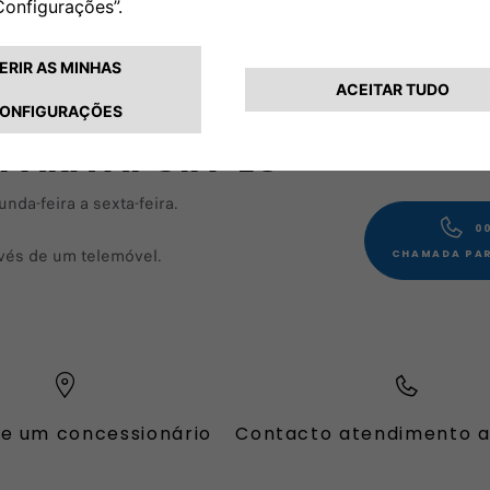
 PARA APOIÁ-LO
da-feira a sexta-feira.
00
avés de um telemóvel.
CHAMADA PAR
e um concessionário
Contacto atendimento a