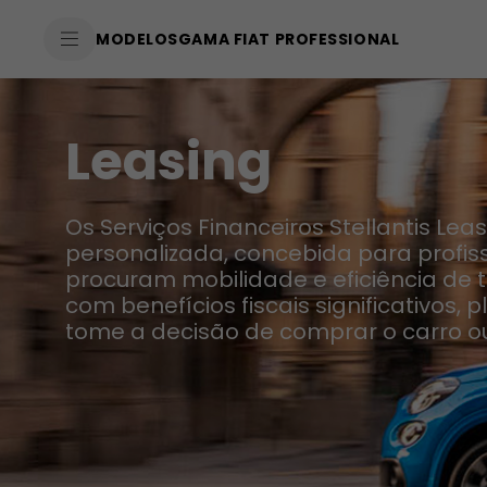
SkiptoContentText
MODELOS
GAMA FIAT PROFESSIONAL
SkiptoNavigationText
Leasing
Os Serviços Financeiros Stellantis Lea
personalizada, concebida para profi
procuram mobilidade e eficiência de
com benefícios fiscais significativos
tome a decisão de comprar o carro ou