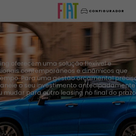
CONFIGURADOR
sing oferecem uma solução flexível e
ssionais contemporâneos e dinâmicos que
 tempo. Para uma gestão orçamental precis
, planeie o seu investimento antecipadamente
 mudar para outro leasing no final do prazo