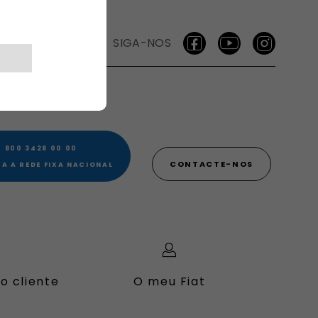
SIGA-NOS
 800 3428 00 00​
CONTACTE-NOS
A A REDE FIXA NACIONAL
o cliente
O meu Fiat