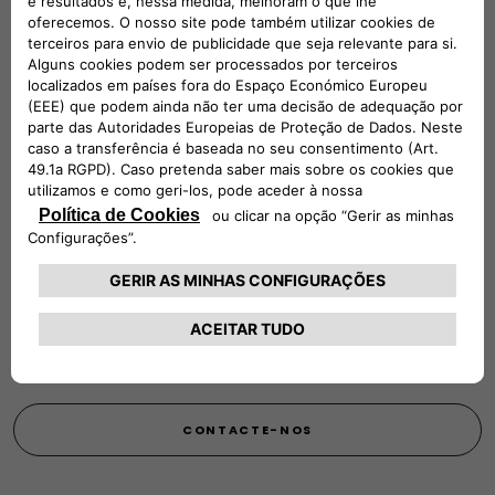
UMA EQUIPA DEDICADA PARA APOIÁ-
LO
Entre em contacto connosco das 9:00 às 18:00, de
segunda-feira a sexta-feira.
Sábado e Domingo: fechados.
Verifique os custos de chamadas se nos contactar através
de um telemóvel.
00 800 3428 00 00​
CHAMADA PARA A REDE FIXA NACIONAL
CONTACTE-NOS