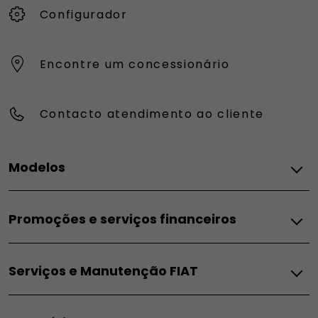
Configurador
Encontre um concessionário
Contacto atendimento ao cliente
Modelos
FIAT
Promoções e serviços financeiros
Topolino
Pandina
Promoções e Serviços Financeiros
Grande Panda Elétrico
Serviços e Manutenção FIAT
Campanhas para particulares
Grande Panda Híbrido
Campanhas para empresas
Grande Panda Gasolina
Serviços
Campanha ACP
600e