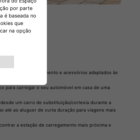
SOLUÇÕES
iat elétrico com:
oluções de carregamento e acessórios adaptados às
box para carregar o seu automóvel em casa de uma
 desde um carro de substituição/cortesia durante a
 até ao aluguer de curta duração para viagens mais
ontrar a estação de carregamento mais próxima e