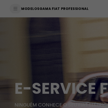
SkiptoContentText
MODELOS
GAMA FIAT PROFESSIONAL
SkiptoNavigationText
E-SERVICE F
NINGUÉM CONHECE O SEU FIAT ELÉTRIC