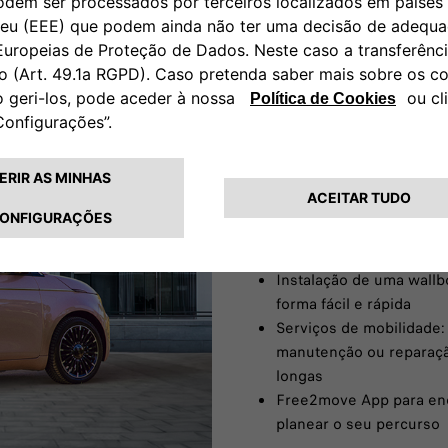
SERVIÇOS E 
Tire o máximo partido do seu F
Uma gama completa de s
suas necessidades
Instalação de uma wall
forma fácil e rápida
Serviços de mobilidade:
manutenção ou reparação
longas
Free2move App para enc
planear o seu percurso