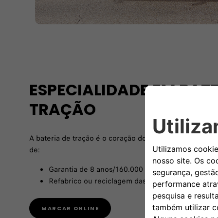
ESPECIALIDADE EM BATE
TRAÇÃO
A bateria de tração é o coração do seu veículo elétrico
de:
Garantia de 8 anos/160.000 km
Refabrico ou reciclagem das baterias no fim da su
MARCAR ONLINE