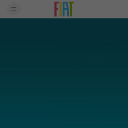
SkiptoContentText
SkiptoNavigationText