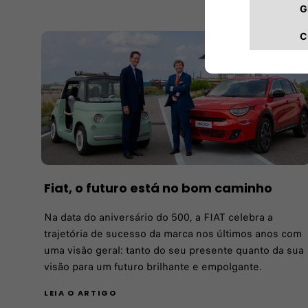
Fiat, o futuro está no bom caminho
Na data do aniversário do 500, a FIAT celebra a
trajetória de sucesso da marca nos últimos anos com
uma visão geral: tanto do seu presente quanto da sua
visão para um futuro brilhante e empolgante.
LEIA O ARTIGO