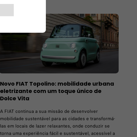
Novo FIAT Topolino: mobilidade urbana
eletrizante com um toque único de
Dolce Vita
A FIAT continua a sua missão de desenvolver
mobilidade sustentável para as cidades e transformá-
las em locais de lazer relaxantes, onde conduzir se
torna uma experiência fácil e sustentável, acessível a