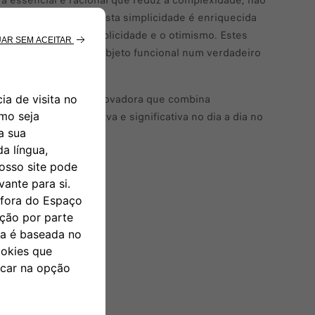
a essencial e racional que reduz a complexidade, não
idade de utilização. Esta simplicidade é enriquecida
 da Dolce Vita, a simplicidade e o otimismo. Estes
, transformando um objeto funcional num verdadeiro
idade: uma solução inovadora que combina
is acessível, inclusiva e significativa no dia a dia no