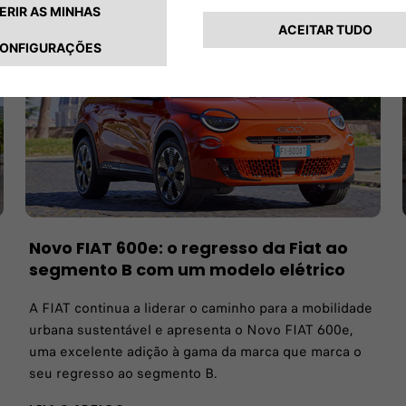
Novo FIAT 600e: o regresso da Fiat ao
segmento B com um modelo elétrico
A FIAT continua a liderar o caminho para a mobilidade
urbana sustentável e apresenta o Novo FIAT 600e,
uma excelente adição à gama da marca que marca o
seu regresso ao segmento B.