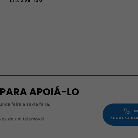
LEIA O ARTIGO
 PARA APOIÁ-LO
da-feira a sexta-feira.
00
avés de um telemóvel.
CHAMADA PAR