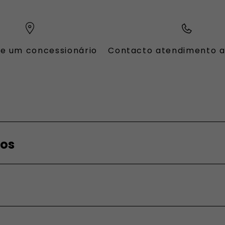
e um concessionário
Contacto atendimento a
OFESSIONAL
ros
fissionais
ara profissionais
anceiros
ados