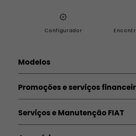
Configurador
Encontr
Modelos
FIAT
FIAT PR
Promoções e serviços financei
Topolino
Doblò
Pandina
E-Doblò
Promoções e
Para Pro
Grande Panda Elétrico
Scudo
Serviços
Grande Panda Híbrido
E-Scudo
Serviços e Manutenção FIAT
Campanhas p
Financeiros
Grande Panda Gasolina
Ducato
Serviços Fin
600e
E-Ducato
Campanhas para particulares
Leasing
Serviços
600 Hybrid
Campanhas para empresas
Veiculos us
Serviços exclusivos FIAT