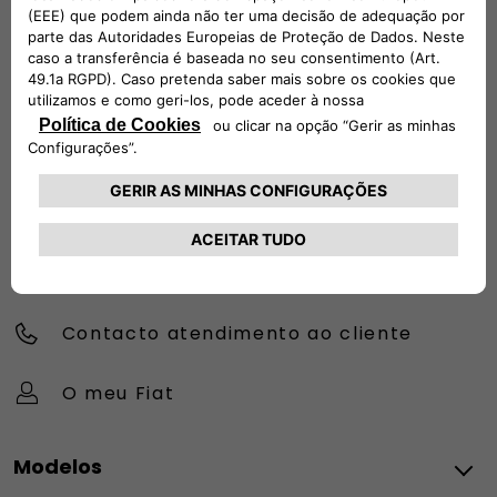
de um telemóvel.
00 800 3428 00 00​
CHAMADA PARA A REDE FIXA NACIONAL
CONTACTE-NOS
Configurador
Encontre um concessionário
Contacto atendimento ao cliente
O meu Fiat
Modelos