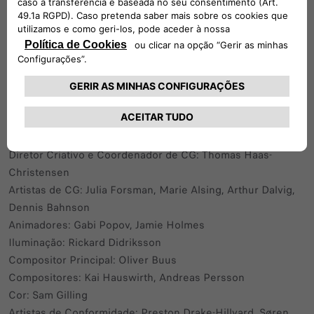
Produtora de efeitos visuais: Daniella Strand
Supervisora no set e diretora criativa: Jonas Drehn
Diretor criativo e líder de CG: Thomas Haas-Christensen
Artistas de CG: Julia Forsman, Marie Alsing, Arthur Dalvig,
Dennis Bahnson
Animadores: Gabi Popov, Jamie Holmes
Iluminação: Rickard Didriksson
Diretor Criativo e Coordenador de CG: Thomas Haas-
Christensen
Artistas de CG: Julia Forsman, Marie Alsing, Arthur Dalvig,
Dennis Bahnson
Animadores: Gabi Popov, Jamie Holmes
Iluminação: Rickard Didriksson
Compositor Principal: Oliver Buus
Compositores: Kai Hauswirth, Andreas Persson
Cor: Sam Gilling
Artistas de Conformidade: Preston Drake-Hillyard, Søren