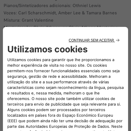
Pianos/Sintetizadores adicionais: Othniel Lewis
Vozes: Carl Scharschmidt, Amber Lee & Tamara Barnes
Mistura: Grant Valentine
Masterização: Chris Athens, na Chris Athens Mastering
CRÉDITOS
Agência: Publicis Collective
Empresa de Produção:
Movie Magic
Realizador: Martin Werner
Produtor executivo: Chicco Mazzini
Produtora: Michaela Salova
Pós-produtora: Arianna Messina
Diretor de produção: Alessandro D'Imperio
Editor: Lorenzo Colugnati
Empresa de pós-produção
: BaconX
Produtor executivo: Lars Wagner