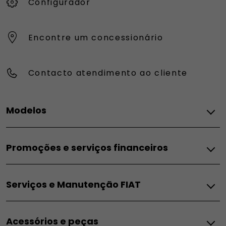
Configurador
Encontre um concessionário
Contacto atendimento ao cliente
Modelos
FIAT
Promoções e serviços financeiros
Topolino
Pandina
Promoções e Serviços Financeiros
Grande Panda Elétrico
Serviços e Manutenção FIAT
Campanhas para particulares
Grande Panda Híbrido
Campanhas para empresas
Grande Panda Gasolina
Serviços
Campanha ACP
600e
Acessórios e peças
Serviços exclusivos FIAT
Soluções financeiras
600 Hybrid