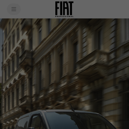
SkiptoContentText
SkiptoNavigationText