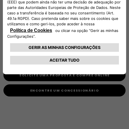
Extensão de Garantia (Bateria de Tração(i)) + Manutenção
Programada + Assistência FIAT Professional + Viatura de
substituição/cortesia, se necessário(i) + Para veículos
comerciais elétricos: Assistência FIAT Professional até 8
anos e/ou 160.000 km, incluindo chamadas ilimitadas em
caso de falta de energia(i) + Estado da Bateria(i)
CARE PLUS COMPLETO
Completo Care + Peças de desgaste(i)
SOLICITE UMA PROPOSTA E COMPRE ONLINE
ENCONTRE UM CONCESSIONÁRIO