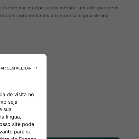
e evento nacional para nele integrar uma das paragens
rito de representantes da imprensa especializada