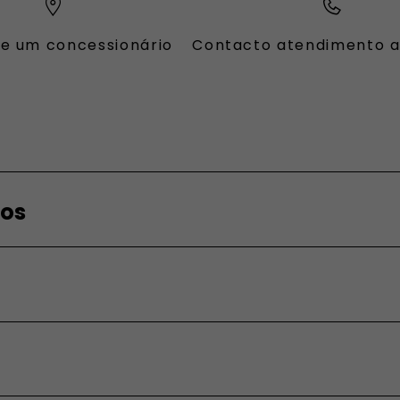
e um concessionário
Contacto atendimento a
OFESSIONAL
ros
fissionais
ara profissionais
anceiros
ados