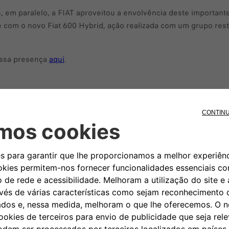
 em paralelo, a FIAT aproveitou a envolvência deste important
 com o novo Fiat 600 Hybrid, ação realizada com um grupo rest
ossa presença
aqui
.