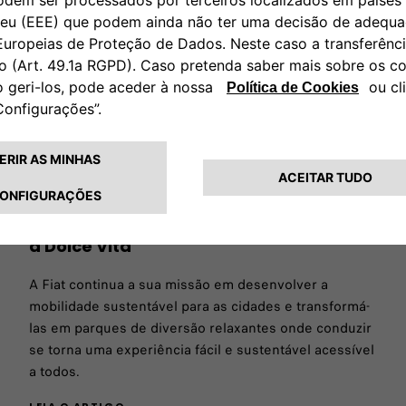
Novo Fiat Topolino: eletrificar a
mobilidade urbana com um sabor único
a Dolce Vita
A Fiat continua a sua missão em desenvolver a
mobilidade sustentável para as cidades e transformá-
las em parques de diversão relaxantes onde conduzir
se torna uma experiência fácil e sustentável acessível
a todos.
LEIA O ARTIGO