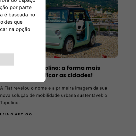
O novo Fiat Topolino: a forma mais
bonita de eletrificar as cidades!
A Fiat revelou o nome e a primeira imagem da sua
nova solução de mobilidade urbana sustentável: o
Topolino.
LEIA O ARTIGO