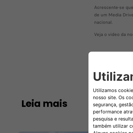
Acrescente-se que,
de um Media Drive
nacional.
Veja o video da n
Leia mais