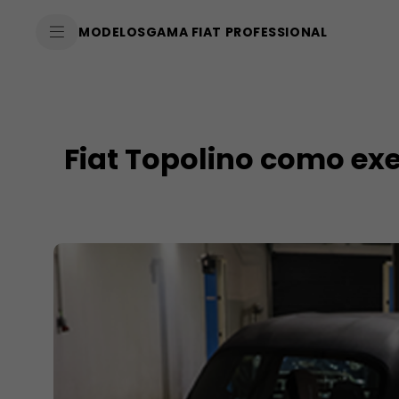
SkiptoContentText
MODELOS
GAMA FIAT PROFESSIONAL
SkiptoNavigationText
Fiat Topolino como ex