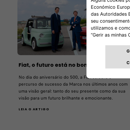
Fiat, o futuro está no bom caminho
No dia do aniversário do 500, a Fiat celebra o
percurso de sucesso da Marca nos últimos anos com
uma visão geral: tanto do seu presente como da sua
visão para um futuro brilhante e emocionante.
LEIA O ARTIGO