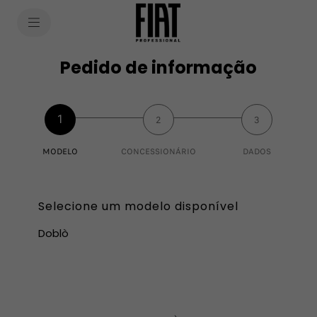
SkiptoContentText
SkiptoNavigationText
Pedido de informação
1
2
3
MODELO
CONCESSIONÁRIO
DADOS
Selecione um modelo disponível
Doblò