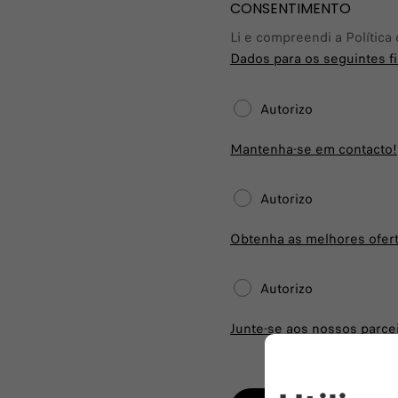
CONSENTIMENTO
Li e compreendi a Política
Dados para os seguintes fi
Autorizo
Mantenha-se em contacto!
Autorizo
Obtenha as melhores ofert
Autorizo
Junte-se aos nossos parce