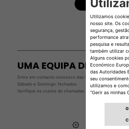
ENVIAR
UMA EQUIPA DEDICADA
Entre em contacto connosco das 9:00 às 18:00, de segun
Sábado e Domingo: fechados.
Verifique os custos de chamadas se nos contactar atr