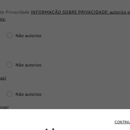
 de Privacidade
INFORMAÇÃO SOBRE PRIVACIDADE:
autorizo 
ns:
Não autorizo
Não autorizo
as!
Não autorizo
iros!