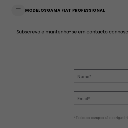
SkiptoContentText
MODELOS
GAMA FIAT PROFESSIONAL
SkiptoNavigationText
Subscreva e mantenha-se em contacto connosco: 
Nome*
Email*
*Todos os campos são obrigatóri