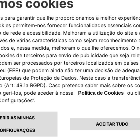
 PARA APOIÁ-LO
da-feira a sexta-feira.
0
avés de um telemóvel.
CHAMADA PA