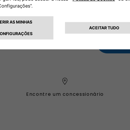
 PARA APOIÁ-LO
da-feira a sexta-feira.
00
avés de um telemóvel.
CHAMADA PAR
Encontre um concessionário