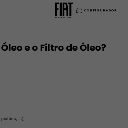
CONFIGURADOR
Óleo e o Filtro de Óleo?
 pistões, …),