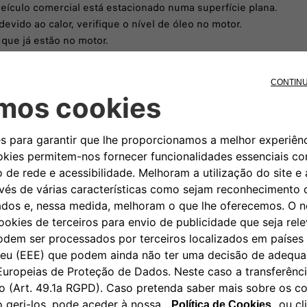
 veículo comercial está estacionado numa superfície plana.
evido ao calor, verifique o nível de óleo no motor.
 que já estão no motor.
a a substituição do óleo e para conhecer os métodos corretos de
s exclusivamente pela FIAT Professional, garante ao seu veícul
rcas em mais de 20 países, a TotalEnergies é líder na produção
 nos manuais do utilizador e de manutenção do seu FIAT Profe