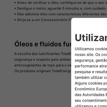
• Antes de verificar o óleo, certifique-se de que o seu
• Desligue o motor, aguarde 5 minutos e, com cuidado d
• Não adicione óleo com características diferentes das
• Dirija-se a um Concessionário FIAT Professional par
Óleos e fluidos funcionais
A escolha dos lubrificantes TotalEnergies, produzido
segurança e respeito pelo ambiente. Com mais de 30 ma
anticongelantes de topo para o setor automóvel.
Os produtos originais TotalEnergies são recomendados