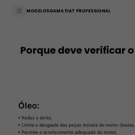
SkiptoContentText
MODELOS
GAMA FIAT PROFESSIONAL
SkiptoNavigationText
Porque deve verificar o 
Óleo:
• Reduz o atrito,
• Limita o desgaste das peças móveis do motor (bielas,
• Permite o arrefecimento adequado do motor,