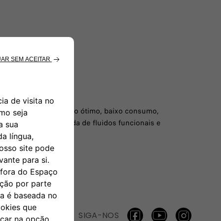
 eliminação.
o comercial desempenho ótimo, baixo consumo,
, distribuição e venda de fluidos funcionais e
ssional.
SIGA-NOS