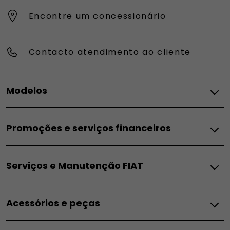
Encontre um concessionário
Contacto atendimento ao cliente
Modelos
FIAT
Promoções e serviços financeiros
Topolino
Pandina
Promoções e Serviços Financeiros
Grande Panda Elétrico
Serviços e Manutenção FIAT
Campanhas para particulares
Grande Panda Híbrido
Campanhas para empresas
Grande Panda Gasolina
Serviços
Campanha ACP
600e
Acessórios e peças
Serviços exclusivos FIAT
Soluções financeiras
600 Hybrid
Serviços exclusivos FIAT PRO
Leasing
600 Gasolina
Acessórios
FIAT FlexCare