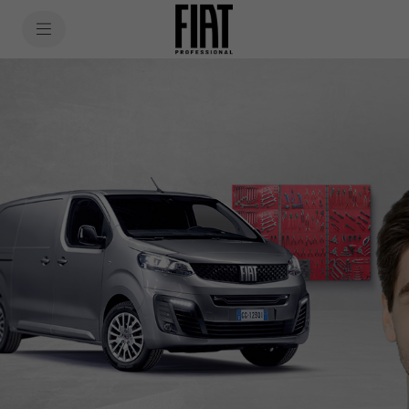
SkiptoContentText
SkiptoNavigationText