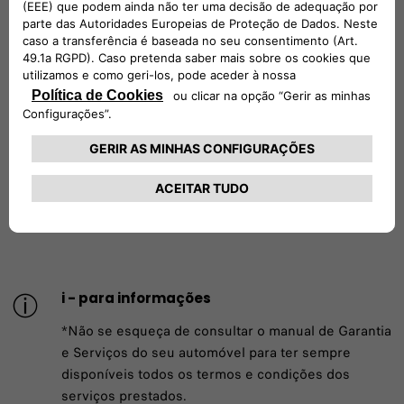
garantir que se encontra num local seguro e vamos entrar
em contacto com o número "Em caso de emergência" em
seu nome. A nossa equipa dedicada pode atender a sua
chamada 24 horas por dia, 7 dias por semana, para o guiar
através do processo de acidente e para lhe dar
mobilidade. Mantemos o seu veículo na nossa rede,
assegurando que são utilizadas peças Mopar genuínas,
proporcionando-lhe uma garantia de reparação de 5 anos
(dependendo dos mercados).
i - para informações
*Não se esqueça de consultar o manual de Garantia
e Serviços do seu automóvel para ter sempre
disponíveis todos os termos e condições dos
serviços prestados.