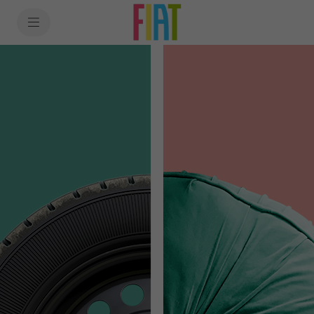
SkiptoContentText
SkiptoNavigationText