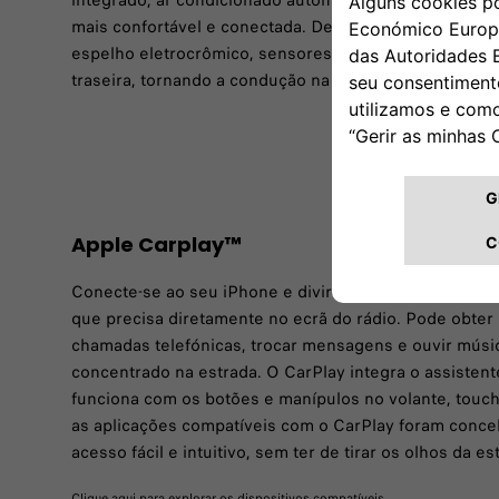
integrado, ar condicionado automático e carregador s
mais confortável e conectada. Desfrute da conveniênc
espelho eletrocrômico, sensores de estacionamento d
traseira, tornando a condução na cidade muito mais fác
Apple Carplay™
Conecte-se ao seu iPhone e divirta-se enquanto condu
que precisa diretamente no ecrã do rádio. Pode obter 
chamadas telefónicas, trocar mensagens e ouvir mús
concentrado na estrada. O CarPlay integra o assistent
funciona com os botões e manípulos no volante, touch
as aplicações compatíveis com o CarPlay foram conce
acesso fácil e intuitivo, sem ter de tirar os olhos da es
Clique aqui para explorar os dispositivos compatíveis.