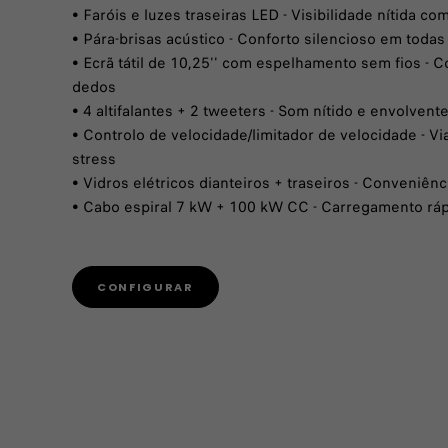
• Faróis e luzes traseiras LED - Visibilidade nítida 
• Pára-brisas acústico - Conforto silencioso em todas
• Ecrã tátil de 10,25'' com espelhamento sem fios - C
dedos
• 4 altifalantes + 2 tweeters - Som nítido e envolvent
• Controlo de velocidade/limitador de velocidade - 
stress
• Vidros elétricos dianteiros + traseiros - Conveniên
• Cabo espiral 7 kW + 100 kW CC - Carregamento rá
CONFIGURAR