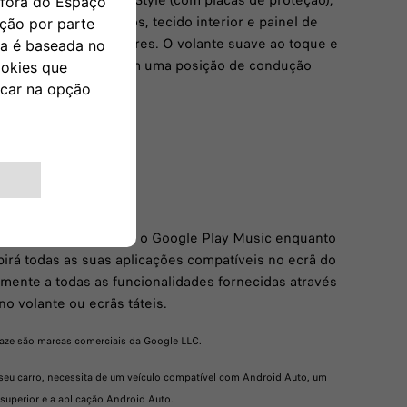
dianteiro e traseiro Style (com placas de proteção),
te, vidros escurecidos, tecido interior e painel de
 de tejadilho exteriores. O volante suave ao toque e
veis em altura garantem uma posição de condução
ilize o Google Maps e o Google Play Music enquanto
irá todas as suas aplicações compatíveis no ecrã do
amente a todas as funcionalidades fornecidas através
o volante ou ecrãs táteis.
aze são marcas comerciais da Google LLC.
o seu carro, necessita de um veículo compatível com Android Auto, um
uperior e a aplicação Android Auto.