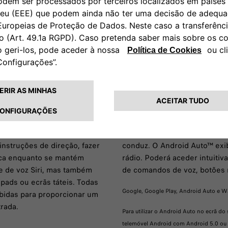
em fios, cada viagem torna-se
praticidade com pára-choques 
ia dos sensores de chuva,
pilares B e C em preto brilhan
ianteiros e câmara de visão
instrumentos «Style» e barras
il.
os bancos dianteiros ajustá
perfeita e confortável.
Android Auto™
z. O CarPlay fornece tudo o
Aceda ao seu conteúdo ou ut
instruções de direção, fazer
conduz. O Android Auto™ exib
ica enquanto se mantém
rádio. Poderá aceder intuitiv
e de voz Siri, mas também
de comandos de voz, botões n
pads ou ecrãs táteis. Todas
Google, Google Play, Android Auto e W
bidas para proporcionar um
trada.
Para utilizar o Android Auto no ecrã d
telemóvel Android com Android 5.0 ou s