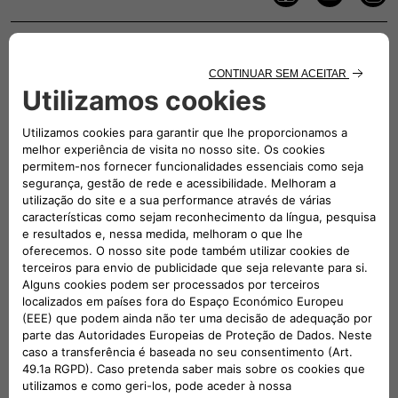
UMA EQUIPA DEDICADA PARA APOIÁ-
LO
Entre em contacto connosco das 9:00 às 18:00, de
segunda-feira a sexta-feira.
Sábado e Domingo: fechados.
Verifique os custos de chamadas se nos contactar através
de um telemóvel.
00 800 3428 00 00​
CHAMADA PARA A REDE FIXA NACIONAL
CONTACTE-NOS