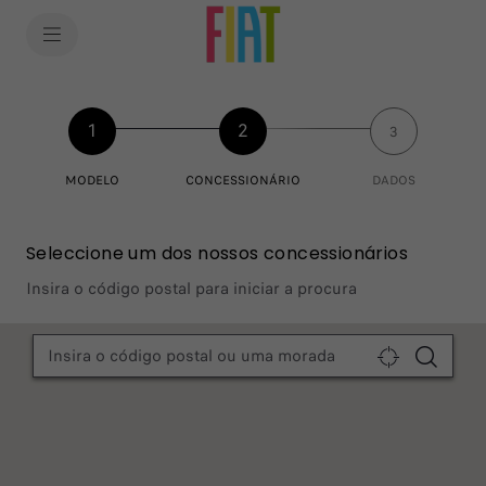
SkiptoContentText
SkiptoNavigationText
1
2
3
MODELO
CONCESSIONÁRIO
DADOS
Seleccione um dos nossos concessionários
Insira o código postal para iniciar a procura