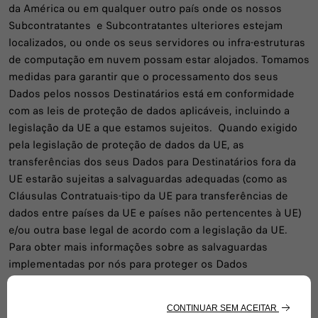
da América ou em qualquer outro país onde os nossos
Subcontratantes e Subcontratantes ulteriores estejam
localizados, ou onde os seus servidores ou infra-estruturas
de computação em nuvem possam estar alojados. Tomamos
medidas para garantir que o processamento dos seus
Dados pelos nossos Destinatários está em conformidade
com as leis de proteção de dados aplicáveis, incluindo a
legislação da UE a que estamos sujeitos. Quando exigido
pela legislação de proteção de dados da UE, as
transferências dos seus Dados para Destinatários fora da
UE estarão sujeitas a salvaguardas adequadas (como as
Cláusulas Contratuais-tipo da UE para transferências de
dados entre países da UE e países não pertencentes à UE)
e/ou outra base legal de acordo com a legislação da UE.
Para obter mais informações sobre as salvaguardas
implementadas por nós para proteger os Dados
transferidos para países terceiros fora da UE, pode
escrever-nos para: dataprotectionofficer@stellantis.com.