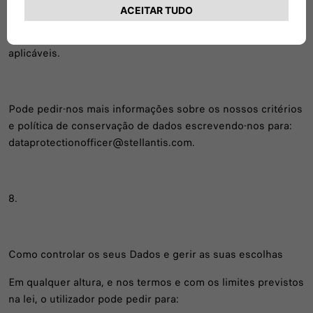
secção 3.c) serão conservados durante o tempo necessário
para os proteger, dependendo da duração de cada
processo específico ou dos prazos legais de prescrição
aplicáveis.
Pode pedir-nos mais informações sobre os nossos critérios
e política de conservação de dados escrevendo-nos para:
dataprotectionofficer@stellantis.com.
8.
Como controlar os seus Dados e gerir as suas escolhas
Em qualquer altura, e nos termos e com os limites previstos
na lei, o utilizador pode pedir para: