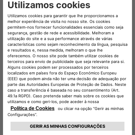
Durante quanto tempo conservamos os seus Dados
Os Dados tratados para efeitos da apresentação das
Soluções (Secção 3.a) serão conservados durante o tempo
estritamente necessário para atingir esses mesmos fins.
No entanto, os Dados podem ser conservados por um
período mais longo em caso de reclamações e
responsabilidades potenciais e/ou reais e/ou em caso de
outros requisitos legais obrigatórios de conservação e/ou
obrigações de conservação.
Os dados tratados para cumprir obrigações legais (ver
secção 3.b) serão conservados durante o período previsto
pelas leis e regulamentos relevantes.
Os dados tratados para proteger os nossos direitos (ver