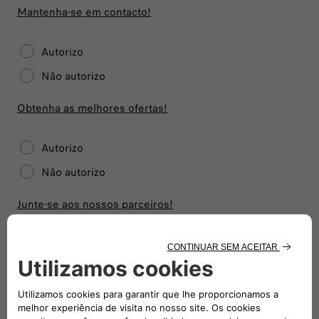
Mantenha-se em contacto!
Autorizo
Não autorizo
Obtenha as melhores ofertas!
Autorizo
Não autorizo
Junte-se aos nossos parceiros!
ENVIAR