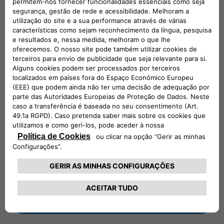
SIGA-NOS
UMA EQUIPA DEDICADA PARA APOIÁ-
LO
Entre em contacto connosco das 9:00 às 18:00, de
segunda-feira a sexta-feira.
Sábado e Domingo: fechados.
Verifique os custos de chamadas se nos contactar através
de um telemóvel.
00 800 3428 00 00​
CHAMADA PARA A REDE FIXA NACIONAL