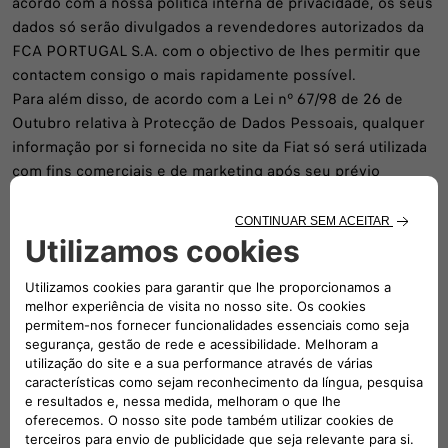
acordo com a nossa política interna de privacidade, os seus
dados só serão divulgados a revendedores autorizados da
FCA PORTUGAL S.A. com o objectivo de lhes permitir que
contactem consigo o mais rapidamente possível.
Para além disso, de acordo com a Lei nº 67/98 de 26 de
Outubro relativa à Protecção de Dados Pessoais, qualquer
informação por si fornecida no site da Fiat só será utilizada
com fins comerciais e de marketing após seu prévio
consentimento.
Direitos de autor
Todos os conteúdos deste site estão protegidos por
direitos de autor. Os dados, imagens e textos incluídos no
mesmo destinam-se apenas a uso pessoal e a sua
reprodução, modificação ou publicação, no todo ou em
parte, seja por que razão for, é estritamente proibida.
Todas as marcas e logótipos utilizados no site da Fiat são
propriedade da FCA PORTUGAL S.A. ou de terceiros. A
utilização destas marcas ou logótipos sem autorização