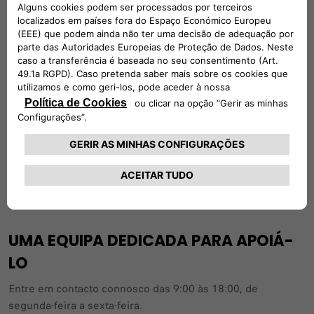
expressa daFCA PORTUGAL S.A. ou dos terceiros
envolvidos constitui infracção punível por lei.
Os serviços online da Fiat são gratuitos
A utilização do site da Fiat é completamente gratuita, sendo
a ligação à Internet a cargo do utilizador.
SIGA-NOS
UMA EQUIPA DEDICADA PARA APOIÁ-
LO
Entre em contacto connosco das 9:00 às 18:00, de
segunda-feira a sexta-feira.