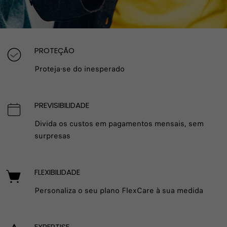
FIAT FLEXCARE
PROTEÇÃO
SUBSCREVA PARA PAZ
Proteja-se do inesperado
DE ESPÍRITO
PREVISIBILIDADE
Uma coleção de garantias alargadas e uma
vasta gama de planos de assistência para
Divida os custos em pagamentos mensais, sem
corresponder à sua forma de conduzir
surpresas
FLEXIBILIDADE
Personaliza o seu plano FlexCare à sua medida
EXPERTISE