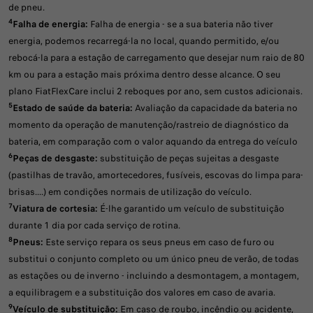
de pneu.
4
Falha de energia:
Falha de energia - se a sua bateria não tiver
energia, podemos recarregá-la no local, quando permitido, e/ou
rebocá-la para a estação de carregamento que desejar num raio de 80
km ou para a estação mais próxima dentro desse alcance. O seu
plano FiatFlexCare inclui 2 reboques por ano, sem custos adicionais.
5
Estado de saúde da bateria:
Avaliação da capacidade da bateria no
momento da operação de manutenção/rastreio de diagnóstico da
bateria, em comparação com o valor aquando da entrega do veículo
6
Peças de desgaste:
substituição de peças sujeitas a desgaste
(pastilhas de travão, amortecedores, fusíveis, escovas do limpa para-
brisas....) em condições normais de utilização do veículo.
7
Viatura de cortesia:
É-lhe garantido um veículo de substituição
durante 1 dia por cada serviço de rotina.
8
Pneus:
Este serviço repara os seus pneus em caso de furo ou
substitui o conjunto completo ou um único pneu de verão, de todas
as estações ou de inverno - incluindo a desmontagem, a montagem,
a equilibragem e a substituição dos valores em caso de avaria.
9
Veículo de substituição:
Em caso de roubo, incêndio ou acidente,