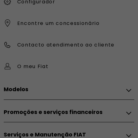
Configurador
Encontre um concessionário
Contacto atendimento ao cliente
O meu Fiat
Modelos
FIAT
Promoções e serviços financeiros
Topolino
Pandina
Promoções e Serviços Financeiros
Grande Panda Elétrico
Serviços e Manutenção FIAT
Campanhas para particulares
Grande Panda Híbrido