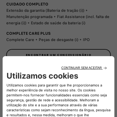
CUIDADO COMPLETO
Extensão da garantia (Bateria de tração (i)) +
Manutenção programada + Fiat Assistance (incl. falta de
energia (i)) + Estado de saúde da bateria (i)
COMPLETE CARE PLUS
Complete Care + Peças de desgaste (i) + IPO
ENCONTRAR UM CONCESSIONÁRIO