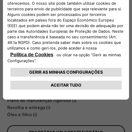
PERSONALIZE O SEU PLANO COM
COBERTURAS ADICIONAIS
“Para mim, trata-se de um serviço à medida das minhas
necessidades.”
Pneus (i)
Veículo de substituição (i)
Soluções de mobilidade (i)
Desinfeção (i)
Plano de manutenção rigoroso (i)
Recolha e entrega (i)
Óleo e filtro (i)
ENCONTRAR UM CONCESSIONÁRIO