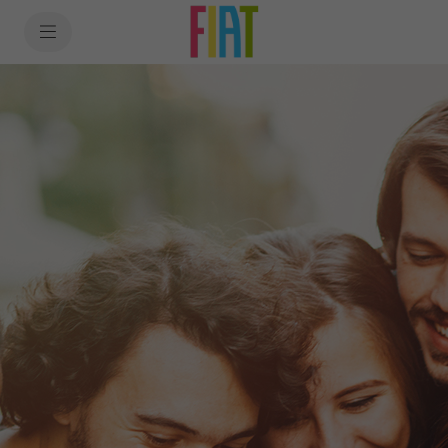
SkiptoContentText
SkiptoNavigationText