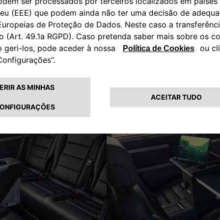
entretenimento
erfeita para cada viagem! O Ulysse vem com um rádio com ecrã t
o, como também ágil e o guiará até ao seu destino.