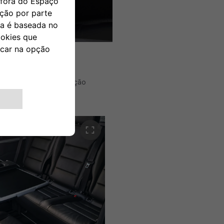
átil de 10'' e navegação