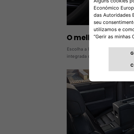
O melhor em info
Escolha a lista de reprodução p
integrada que não só é divertid