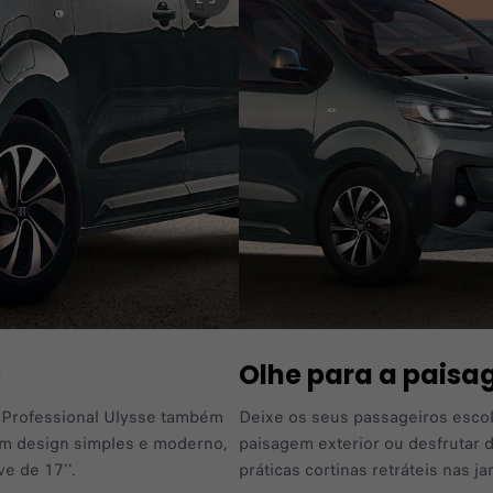
e
Olhe para a paisa
T Professional Ulysse também
Deixe os seus passageiros escol
um design simples e moderno,
paisagem exterior ou desfrutar d
ve de 17''.
práticas cortinas retráteis nas ja