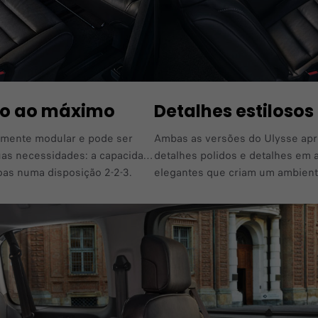
rto ao máximo
Detalhes estilosos
almente modular e pode ser
Ambas as versões do Ulysse apr
s necessidades: a capacidade
detalhes polidos e detalhes em 
oas numa disposição 2-2-3.
elegantes que criam um ambiente