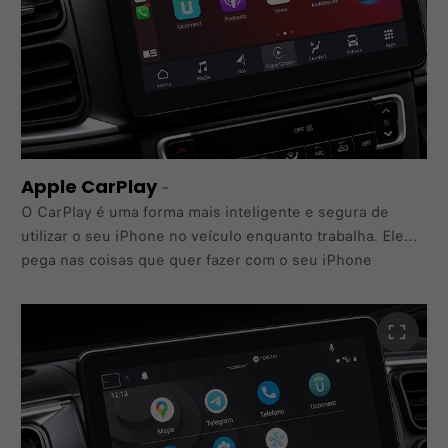
Apple CarPlay
–
O CarPlay é uma forma mais inteligente e segura de
utilizar o seu iPhone no veículo enquanto trabalha. Ele
pega nas coisas que quer fazer com o seu iPhone
enquanto conduz e coloca as diretamente no ecrã
integrado do seu carro. Pode obter direções, fazer
chamadas, enviar e receber mensagens e ouvir música,
tudo de uma forma que lhe permite manter-se
concentrado na estrada. O CarPlay inclui o controlo por
voz Siri e foi especialmente concebido para as suas
situações de condução. O CarPlay também funciona com