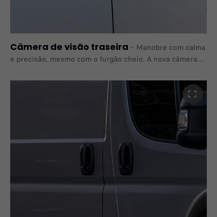
Câmera de visão traseira
–
Manobre com calma
e precisão, mesmo com o furgão cheio. A nova câmera
traseira com linhas de grelha dinâmicas irá
ajudá-lo nisso.