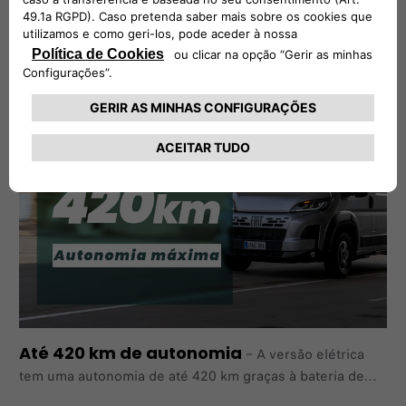
hora
–
A partir de uma estação de carregamento
pública de 100 kW, é possível recarregar o seu E-Ducato
em menos de uma hora.
Até 420 km de autonomia
–
A versão elétrica
tem uma autonomia de até 420 km graças à bateria de
110 kWh, três modos de condução diferentes - Normal,