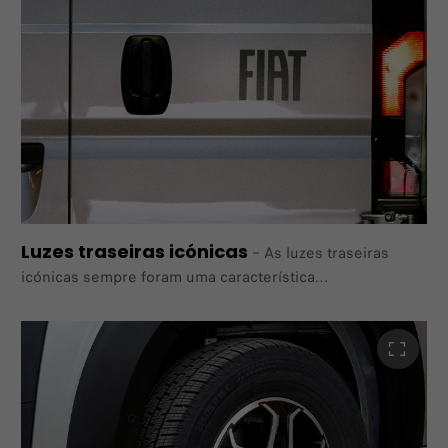
Luzes traseiras icónicas
–
As luzes traseiras
icónicas sempre foram uma característica
distintiva da linguagem de design da FIAT Professional,
adicionando um toque de elegância e exclusividade ao
perfil
traseiro do seu veículo. A nova versão elétrica do Ducato
vem
com um conjunto completo de luzes LED que reforçam
ainda mais o seu estilo.