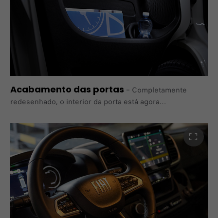
Acabamento das portas
–
Completamente
redesenhado, o interior da porta está agora
totalmente coberto, proporcionando maior robustez e
espaço
melhorado graças às novas 4 aletas com diferentes
tamanhos
e localizações.