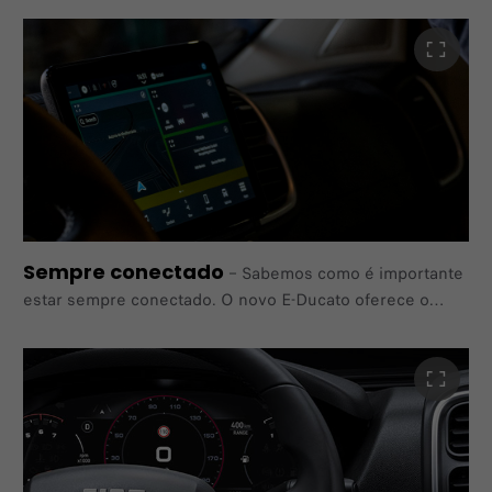
entre
desempenho e economia para proporcionar conforto
total, ECO para aumentar a autonomia e Power para
obter
maior capacidade de resposta.
Sempre conectado
–
Sabemos como é importante
estar sempre conectado. O novo E-Ducato oferece o
melhor Infoentretenimento da sua classe,
juntamente com as mais recentes tecnologias de
conectividade, aumentando a eficiência do veículo e da
frota.