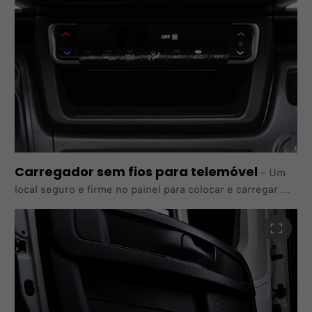
Carregador sem fios para telemóvel
–
Um
local seguro e firme no painel para colocar e carregar
facilmente um smartphone. Localizado na aleta sob o
sistema de climatização com controlo automático ou na
parte central do novo suporte para copos central com
sistema de controlo manual.