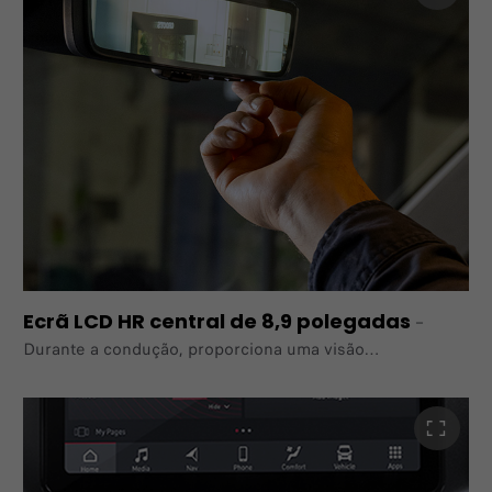
visual moderno. O conforto também foi melhorado
graças
a uma nova forma da almofada do banco e à utilização
de espuma.
Ecrã LCD HR central de 8,9 polegadas
–
Durante a condução, proporciona uma visão
desobstruída e
clara da estrada atrás a médias e longas distâncias,
graças
a uma câmara grande angular de alta definição dentro do
suporte da luz de travagem traseira.