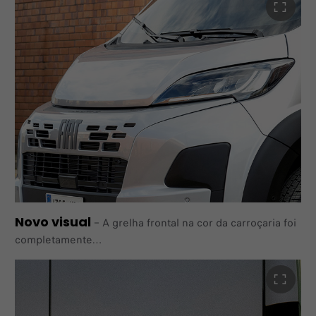
O que é inovador no interior reflete-se numa
personalidade forte e arrojada no exterior.
Novo visual
–
A grelha frontal na cor da carroçaria foi
completamente
redesenhada, oferecendo ao seu E-Ducato um novo
visual,
com uma interpretação muito moderna e uma
personalidade forte.