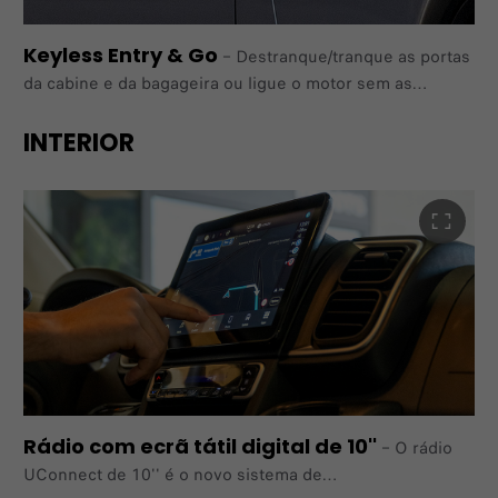
Keyless Entry & Go
–
Destranque/tranque as portas
da cabine e da bagageira ou ligue o motor sem as
chaves. Como suporte para missões
específicas, as portas podem ser trancadas e
INTERIOR
destrancadas mantendo o motor ligado.
Rádio com ecrã tátil digital de 10''
–
O rádio
UConnect de 10'' é o novo sistema de