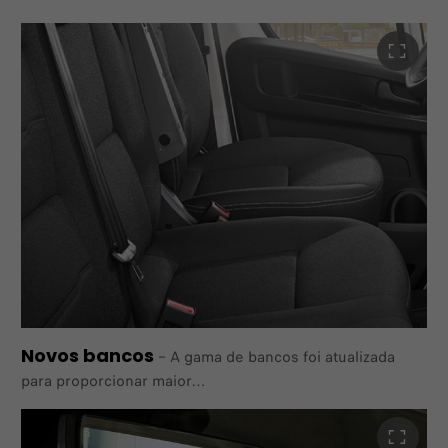
infoentretenimento topo de gama com ecrã
tátil a cores, baseado na tecnologia do sistema operativo
Android, que oferece uma interface completa
semelhante à de
um smartphone e reconhecimento de voz em linguagem
natural. A navegação está disponível tanto através da
projeção sem
fios CarPlay/Android Auto como através dos mapas 3D
TOM TOM.
Novos bancos
–
A gama de bancos foi atualizada
para proporcionar maior
conforto, com tecidos em tons de preto e cinzento para
um