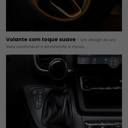
Volante com toque suave
–
Um design do aro
mais confortável e envolvente e novos
comandos localizados nos raios laterais e atrás deles,
revestidos a couro, com aros decorativos em cromo
acetinado e comandos em preto brilhante.