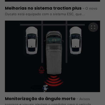
Melhorias no sistema traction plus
–
O novo
Ducato está equipado com o sistema ESC, que
evita que as rodas patinem e mantém a tração ideal em
todas as condições meteorológicas. O ESC controla a
força
de travagem de cada roda individualmente, garantindo a
estabilidade do veículo.
Monitorização do ângulo morto
–
Avisos
sonoros e visuais alertam o condutor caso o veículo