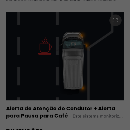
se aproxime de um obstáculo ou tenha de passar por
espaços
estreitos. O aviso sonoro continuará a emitir um sinal
sonoro
com intensidade crescente à medida que o obstáculo se
aproxima e diminuirá assim que o obstáculo estiver fora
de alcance.
Alerta de Atenção do Condutor + Alerta
para Pausa para Café​
–
​Este sistema monitoriza
o comportamento do condutor através da câmara frontal