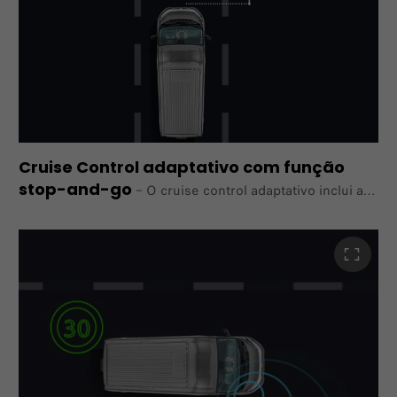
Cruise Control adaptativo com função
stop-and-go
–
O cruise control adaptativo inclui a
função stop-and-go, que
leva o veículo a parar completamente caso o tráfego
à sua frente pare e o reinicia quando o tráfego retomar.