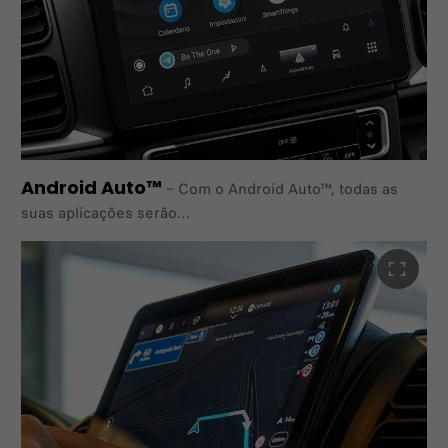
os controlos do seu carro - botões, touchpad ou ecrã
tátil.
E as próprias aplicações foram repensadas para o
veículo,
para que possa utilizá-las enquanto mantém os olhos e as
mãos onde devem estar.
Android Auto™
–
Com o Android Auto™, todas as
suas aplicações serão
apresentadas no ecrã com uma interface, permitindo
um acesso fácil e seguro ao controlo de voz mãos-livres,
ao Google Maps e ao Google Play Music através do ecrã
tátil ou dos comandos no volante. Graças a esta
funcionalidade disponível, os condutores podem
manter-se concentrados na estrada com uma navegação
fácil e reconhecimento de voz. Google, Google Play e
Android Auto são marcas comerciais da Google LLC.