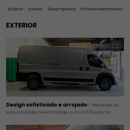
Exterior
Interior
Desempenho
Infoentretenimento
T
EXTERIOR
Design sofisticado e arrojado
–
Mantendo as
suas principais características, o novo E-Ducato foi
redesenhado para dar mais estilo e robustez às suas
missões.