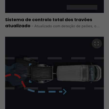
Sistema de controlo total dos travões
atualizado
–
Atualizado com deteção de peões, o
novo E-Ducato
está equipado com um sistema de controlo de
travagem que deteta peões, bicicletas e outros
veículos. Quando ativado, alerta o condutor ou aciona
a travagem de emergência.