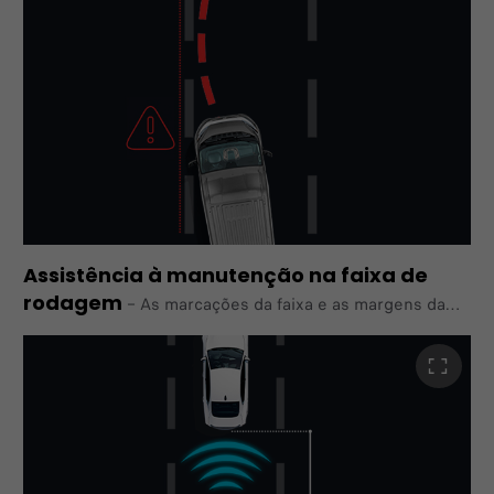
Co-Driver.
Assistência à manutenção na faixa de
rodagem
–
As marcações da faixa e as margens da
estrada serão
detetadas pelo novo sistema de controlo de faixa do
Ducato e, se necessário, manterão o veículo no centro
da faixa.