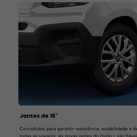
Jantes de 16''
Concebidas para garantir resistência, estabilidade 
todas as viagens. As novas jantes do Qubo L são fiáveis