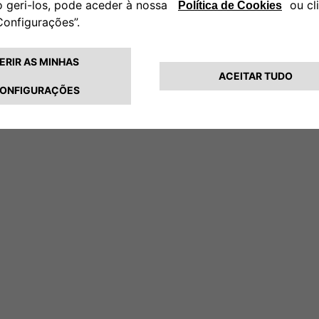
Faça chamadas em modo
 volante.
acionamento mais seguro e
s e segura.