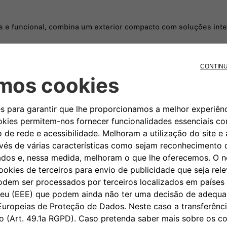
s e funcional, combina um exterior compacto com soluções inte
visibilidade nítida.
Acabamento prático com um
e.