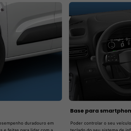
Base para smartphon
e desempenho duradouro em
Poder controlar o seu veículo
 e feitas para lidar com a
teclado do seu sistema de in