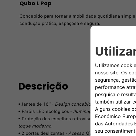
Qubo L Pop
Concebido para tornar a mobilidade quotidiana simple
condução prática, espaçosa e segura.
Descrição
• Jantes de 16'' -
Design concebido para o uso diário.
• Faróis LED ecológicos -
Iluminação eficiente para uma 
• Proteção dos espelhos retrovisores em preto mate -
toque moderno.
• 2 portas deslizantes -
Acesso fácil e maior flexibilidad