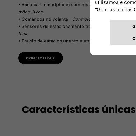
• Base para smartphone com reconhecimento de voz -
mãos-livres.
• Comandos no volante -
Controlo sem tirar as mãos do
• Sensores de estacionamento traseiros -
Para um est
fácil.
• Travão de estacionamento elétrico -
Travagem simple
CONFIGURAR
Características únicas